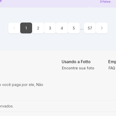
!
3 fotos
1
2
3
4
5
...
57
Usando a Fotto
Emp
Encontre sua foto
FAQ 
o você paga por ele, Não
ervados.