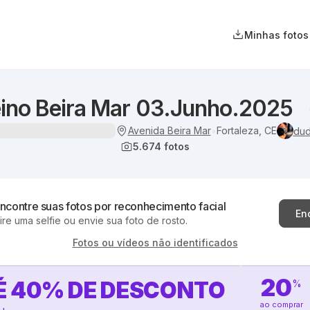
Minhas fotos
eino Beira Mar 03.Junho.2025
Avenida Beira Mar
Fortaleza, CE
•
dud
5.674
fotos
ncontre suas fotos por reconhecimento facial
En
ire uma selfie ou envie sua foto de rosto.
Fotos ou vídeos não identificados
20
É
40
%
DE DESCONTO
%
ao comprar