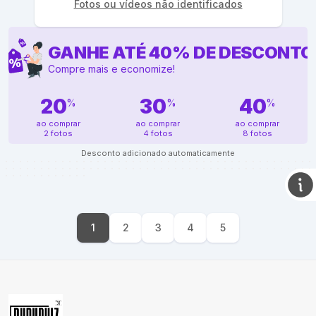
Fotos ou vídeos não identificados
GANHE ATÉ
40
%
DE DESCONTO
Compre mais e economize!
20
30
40
%
%
%
ao comprar
ao comprar
ao comprar
2 fotos
4 fotos
8 fotos
Desconto adicionado automaticamente
1
2
3
4
5