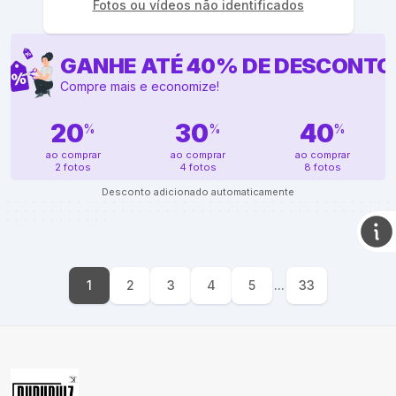
Fotos ou vídeos não identificados
GANHE ATÉ
40
%
DE DESCONTO
Compre mais e economize!
20
30
40
%
%
%
ao comprar
ao comprar
ao comprar
2 fotos
4 fotos
8 fotos
Desconto adicionado automaticamente
1
2
3
4
5
...
33