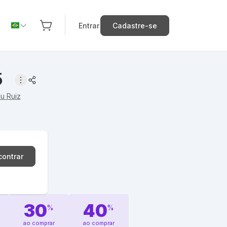
Entrar
Cadastre-se
5
u Ruiz
contrar
30
40
%
%
ao comprar
ao comprar