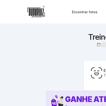
Encontrar fotos
Trei
E
T
GANHE AT