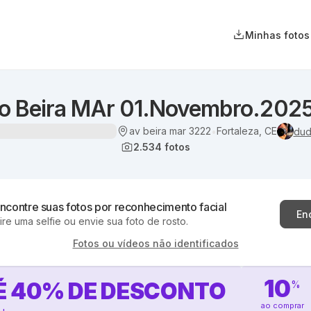
Minhas fotos
no Beira MAr 01.Novembro.202
av beira mar 3222
Fortaleza, CE
•
dud
2.534
fotos
ncontre suas fotos por reconhecimento facial
En
ire uma selfie ou envie sua foto de rosto.
Fotos ou vídeos não identificados
10
É
40
%
DE DESCONTO
%
ao comprar