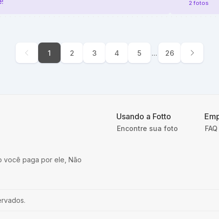
!
2 fotos
1
2
3
4
5
...
26
Usando a Fotto
Emp
Encontre sua foto
FAQ 
o você paga por ele, Não
ervados.