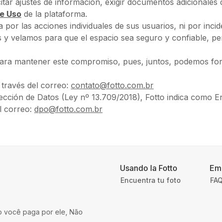
citar ajustes de información, exigir documentos adicionales
e Uso
de la plataforma.
 por las acciones individuales de sus usuarios, ni por incid
y velamos para que el espacio sea seguro y confiable, pero
ara mantener este compromiso, pues, juntos, podemos forta
través del correo
:
contato@fotto.com.br
ección de Datos (Ley nº 13.709/2018), Fotto indica como E
l correo:
dpo@fotto.com.br
Usando la Fotto
Em
Encuentra tu foto
FAQ
o você paga por ele, Não